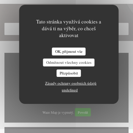
Objevte naše menu
Tato stránka využívá cookies a
dává ti na výběr, co chceš
OBJEVTE NAŠE MENU
aktivovat
OK, přijmout vše
Odmítnout všechny cookies
Přizpůsobit
Zásady ochrany osobních údajů
undefined
Waze Map je vypnutý.
Povolit