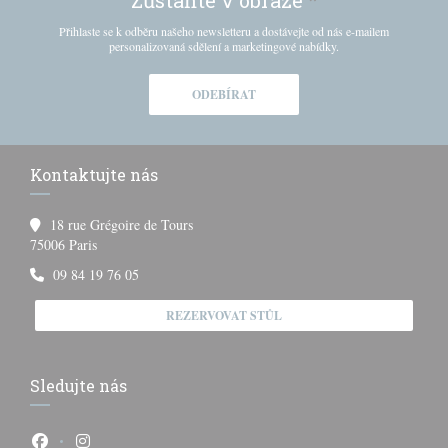
Zůstaňte v obraze
*
Přihlaste se k odběru našeho newsletteru a dostávejte od nás e-mailem
personalizovaná sdělení a marketingové nabídky.
ODEBÍRAT
Kontaktujte nás
18 rue Grégoire de Tours
((otevře se v novém okně))
75006 Paris
09 84 19 76 05
REZERVOVAT STŮL
Sledujte nás