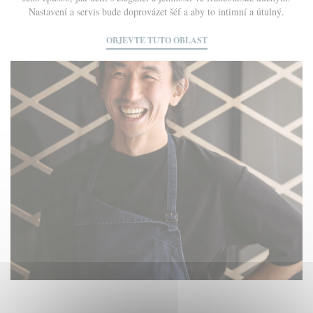
Nastavení a servis bude doprovázet šéf a aby to intimní a útulný.
OBJEVTE TUTO OBLAST