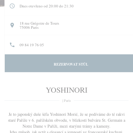
Dnes otevřeno od 20:00 do 21:30
18 rue Grégoire de Tours
((otevře se v novém okně))
75006 Paris
09 84 19 76 05
REZERVOVAT STŮL
YOSHINORI
|
Paris
Je to japonský duše šéfa Yoshinori Morié, že se podíváme do té rakvi
staré Paříže v 6. pařížském obvodu, v blízkosti bulváru St. Germain a
Notre Dame v Paříži, mezi starými trámy a kameny.
Jeho způsob, jak uctít s elegancí a jemností ve francouzské kuchyni.