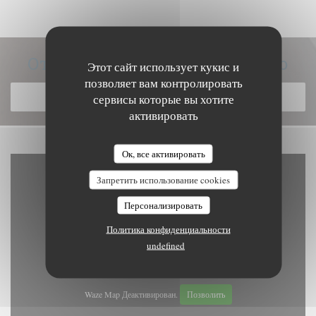
Откройте для себя наше меню
Этот сайт использует кукис и
позволяет вам контролировать
ОТКРОЙТЕ ДЛЯ СЕБЯ НАШЕ МЕНЮ
сервисы которые вы хотите
активировать
Ок, все активировать
Запретить использование cookies
Персонализировать
Политика конфиденциальности
undefined
Waze Map Деактивирован.
Позволить