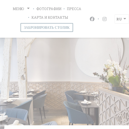
Панель управления cookies
МЕНЮ
ФОТОГРАФИИ
ПРЕССА
КАРТА И КОНТАКТЫ
RU
Facebook ((открыва
Instagram ((
ЗАБРОНИРОВАТЬ СТОЛИК