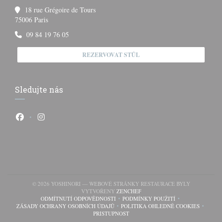
18 rue Grégoire de Tours
((otevře se v novém okně))
75006 Paris
09 84 19 76 05
REZERVOVAT STŮL
Sledujte nás
Facebook ((otevře se v novém okně))
Instagram ((otevře se v novém okně))
© 2026 YOSHINORI — WEBOVÉ STRÁNKY RESTAURACE BYLY
((OTEVŘE SE V NOVÉM OKNĚ))
VYTVOŘENY
ZENCHEF
ODMÍTNUTÍ ODPOVĚDNOSTI
PODMÍNKY POUŽITÍ
((OTEVŘE SE V NOVÉM OKNĚ))
((OTEVŘE SE V NOVÉM OK
ZÁSADY OCHRANY OSOBNÍCH ÚDAJŮ
POLITIKA OHLEDNĚ COOKIES
((OTEVŘE SE V NOVÉM OKNĚ))
((OTEVŘE SE V NOVÉM
PRISTUPNOST
((OTEVŘE SE V NOVÉM OKNĚ))