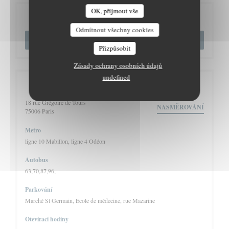
OK, přijmout vše
Rezervace
Odmítnout všechny cookies
REZERVOVAT STŮL
Přizpůsobit
Zásady ochrany osobních údajů
undefined
Obecné informace
18 rue Grégoire de Tours
NASMĚROVÁNÍ
((otevře se v novém okně))
75006 Paris
Metro
ligne 10 Mabillon, ligne 4 Odéon
Autobus
63,70,87,96,
Parkování
Marché St Germain, Ecole de médecine, rue Mazarine
Otevírací hodiny