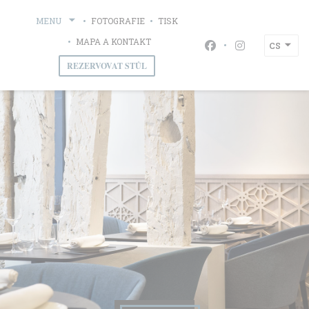
Panel pro správu cookies
MENU
FOTOGRAFIE
TISK
MAPA A KONTAKT
CS
Facebook ((otevře se 
Instagram ((ote
REZERVOVAT STŮL