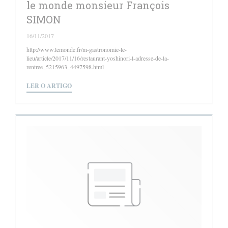
le monde monsieur François
SIMON
16/11/2017
http://www.lemonde.fr/m-gastronomie-le-
lieu/article/2017/11/16/restaurant-yoshinori-l-adresse-de-la-
rentree_5215963_4497598.html
((ABRE NUMA NOVA JANELA))
LER O ARTIGO