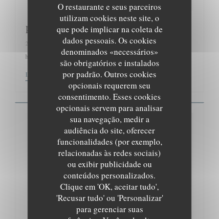
O restaurante e seus parceiros
utilizam cookies neste site, o
paris worldwide
que pode implicar na coleta de
dados pessoais. Os cookies
26/03/2018
denominados «necessários»
https://user-knp0wia.cld.bz/Paris-Worldwide-ndeg23
são obrigatórios e instalados
por padrão. Outros cookies
((ABRE NUMA NOVA JANELA))
((ABRE NUMA NOVA 
LER O ARTIGO
VER O ARTIGO DA IMPRENSA
opcionais requerem seu
consentimento. Esses cookies
opcionais servem para analisar
sua navegação, medir a
audiência do site, oferecer
funcionalidades (por exemplo,
relacionadas às redes sociais)
ou exibir publicidade ou
conteúdos personalizados.
Clique em 'OK, aceitar tudo',
'Recusar tudo' ou 'Personalizar'
para gerenciar suas