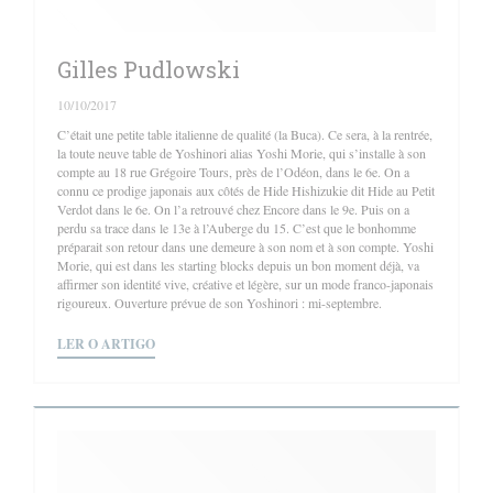
Gilles Pudlowski
10/10/2017
C’était une petite table italienne de qualité (la Buca). Ce sera, à la rentrée,
la toute neuve table de Yoshinori alias Yoshi Morie, qui s’installe à son
compte au 18 rue Grégoire Tours, près de l’Odéon, dans le 6e. On a
connu ce prodige japonais aux côtés de Hide Hishizukie dit Hide au Petit
Verdot dans le 6e. On l’a retrouvé chez Encore dans le 9e. Puis on a
perdu sa trace dans le 13e à l’Auberge du 15. C’est que le bonhomme
préparait son retour dans une demeure à son nom et à son compte. Yoshi
Morie, qui est dans les starting blocks depuis un bon moment déjà, va
affirmer son identité vive, créative et légère, sur un mode franco-japonais
rigoureux. Ouverture prévue de son Yoshinori : mi-septembre.
((ABRE NUMA NOVA JANELA))
LER O ARTIGO