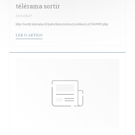
télérama sortir
21/11/2017
http://sortir.telerama.fr/paris/lieux/restos/yoshinori,n5360909.php
((ABRE NUMA NOVA JANELA))
LER O ARTIGO