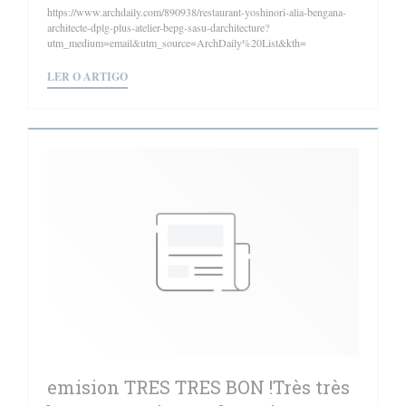
https://www.archdaily.com/890938/restaurant-yoshinori-alia-bengana-
architecte-dplg-plus-atelier-bepg-sasu-darchitecture?
utm_medium=email&utm_source=ArchDaily%20List&kth=
((ABRE NUMA NOVA JANELA))
LER O ARTIGO
emision TRES TRES BON !Très très