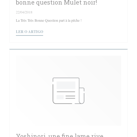
bonne question Mulet noir!
22/04/2018
La Très Très Bonne Question part à la pêche !
((ABRE NUMA NOVA JANELA))
LER O ARTIGO
Yoshinori, une fine lame rive