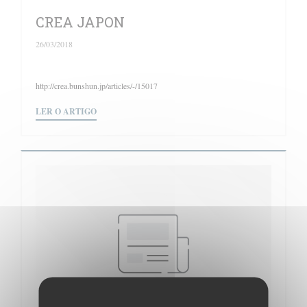
CREA JAPON
26/03/2018
http://crea.bunshun.jp/articles/-/15017
((ABRE NUMA NOVA JANELA))
LER O ARTIGO