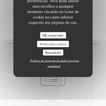
preferências. Você pode alterar
suas escolhas a qualquer
Le Fooding
momento clicando no ícone de
cookie no canto inferior
25/11/2017
esquerdo das páginas do site.
((ABRE NUMA NOVA JANELA))
LER O ARTIGO
OK, aceitar tudo
Proíbe todos cookies
Personalizar
Política de proteção de dados pessoais
undefined