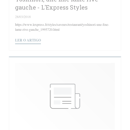
gauche - L'Express Styles
28/03/2018
https://www.lexpress.fr/styles/saveurs/restaurant/yoshinori-une-fine-
lame-rive-gauche_1995720.html
((ABRE NUMA NOVA JANELA))
LER O ARTIGO