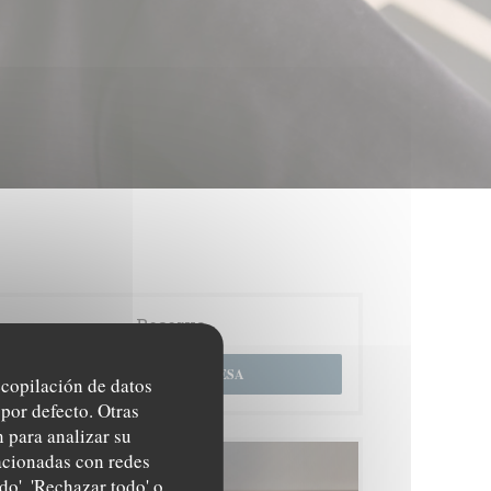
Reserva
RESERVAR UNA MESA
recopilación de datos
por defecto. Otras
 para analizar su
lacionadas con redes
Carta
do', 'Rechazar todo' o