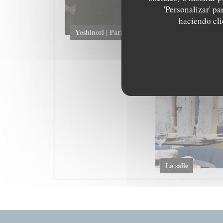
'Personalizar' p
haciendo clic
Yoshinori | Paris
La salle