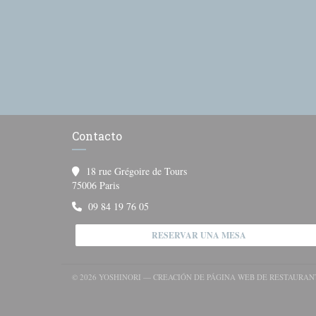
Contacto
18 rue Grégoire de Tours
((abre en una nueva ventana))
75006 Paris
09 84 19 76 05
RESERVAR UNA MESA
© 2026 YOSHINORI — CREACIÓN DE PÁGINA WEB DE RESTAURA