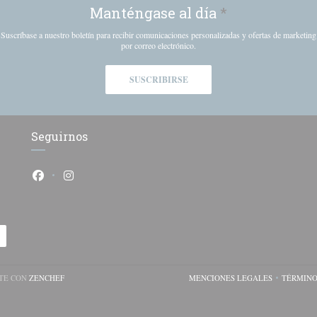
Manténgase al día
*
Suscríbase a nuestro boletín para recibir comunicaciones personalizadas y ofertas de marketing
por correo electrónico.
SUSCRIBIRSE
Seguirnos
Facebook ((abre en una nueva ventana))
Instagram ((abre en una nueva ventana))
((ABRE EN UNA NUEVA VENTANA))
NTE CON
ZENCHEF
MENCIONES LEGALES
TÉRMINO
((ABRE EN UNA NUEV