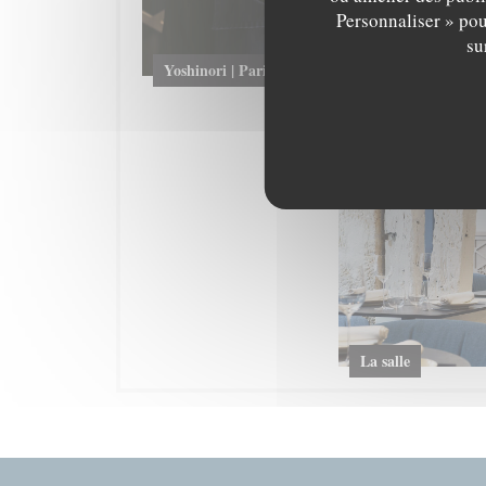
Personnaliser » pou
su
Yoshinori | Paris
La salle