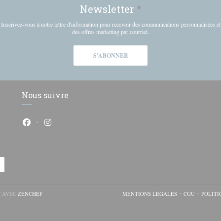
Newsletter
*
Inscrivez-vous à notre lettre d'information pour recevoir des communications personnalisées et
des offres marketing par courriel.
S'ABONNER
Nous suivre
Facebook ((ouvre une nouvelle fenêtre))
Instagram ((ouvre une nouvelle fenêtre))
((OUVRE UNE NOUVELLE FENÊTRE))
T AVEC
ZENCHEF
MENTIONS LÉGALES
CGU
POLITI
((OUVRE UNE NOUVELLE 
((OUVRE U