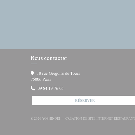
Nous contacter
18 rue Grégoire de Tours
((ouvre une nouvelle fenêtre))
75006 Paris
09 84 19 76 05
RÉSERVER
© 2026 YOSHINORI — CRÉATION DE SITE INTERNET RESTAURAN