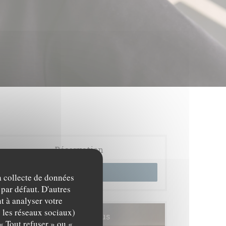
Réservation
RÉSERVER
la collecte de données
 par défaut. D'autres
t à analyser votre
c les réseaux sociaux)
Cartes & Menus
« Tout refuser » ou «