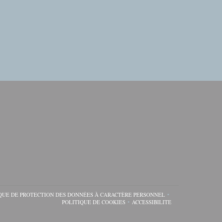
QUE DE PROTECTION DES DONNÉES À CARACTÈRE PERSONNEL
FENÊTRE))
NE NOUVELLE FENÊTRE))
((OUVRE UNE NOUVELLE FENÊTRE))
POLITIQUE DE COOKIES
ACCESSIBILITE
((OUVRE UNE NOUVELLE FENÊTRE))
((OUVRE UNE NOUVELLE F